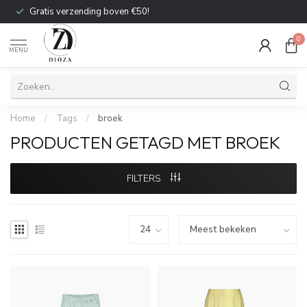
Gratis verzending boven €50!
0
MENU
Home
/
Tags
/
broek
PRODUCTEN GETAGD MET BROEK
FILTERS