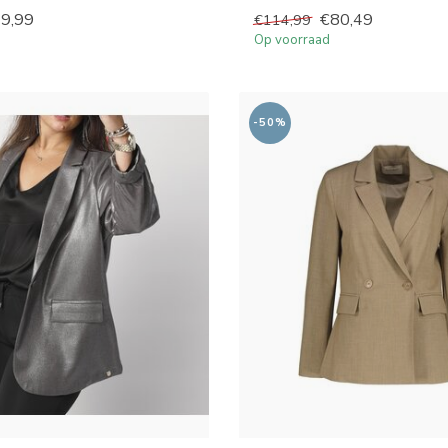
9,99
€80,49
€114,99
Op voorraad
-50%