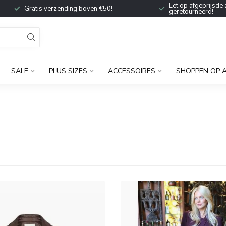
Let op afgeprijsde 
Gratis verzending boven €50!
geretourneerd!
SALE
PLUS SIZES
ACCESSOIRES
SHOPPEN OP 