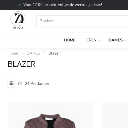
Voor 17:00 besteld, volgende werkdag in huis!
HOME
HEREN
DAMES
Home
/
DAMES
/
Blazer
BLAZER
24
Producten