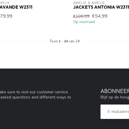
MELIE
AMELIE & AMELIE
AVANDE W2311
JACKETS ANTONIA W2311
79,99
€54,99
€109,99
Op voorraad
Toon
1
-
24
van 24
ABONNEER
ke sure to visit our customer service
Blijf op de hoo
y asked questions and different ways to