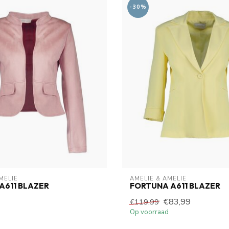
-30%
MELIE
AMELIE & AMELIE
A611 BLAZER
FORTUNA A611 BLAZER
€83,99
€119,99
Op voorraad