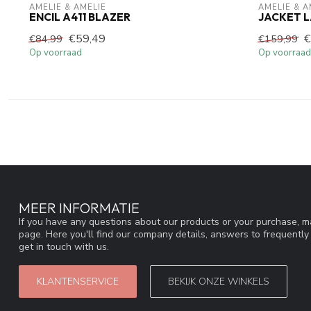
AMELIE & AMELIE
AMELIE & A
ENCIL A411 BLAZER
JACKET L
€59,49
€
€84,99
€159,99
Op voorraad
Op voorraad
MEER INFORMATIE
If you have any questions about our products or your purchase, ma
page. Here you'll find our company details, answers to frequentl
get in touch with us.
KLANTENSERVICE
BEKIJK ONZE WINKELS