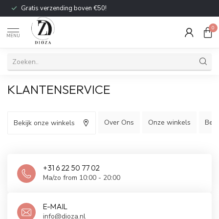
Gratis verzending boven €50!
0
MENU
KLANTENSERVICE
Over Ons
Onze winkels
Bet
Bekijk onze winkels
+31 6 22 50 77 02
Ma/zo from 10:00 - 20:00
E-MAIL
info@dioza.nl