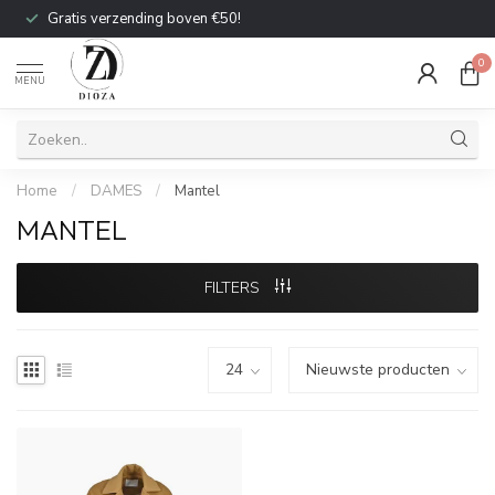
Gratis verzending boven €50!
0
MENU
Home
/
DAMES
/
Mantel
MANTEL
FILTERS