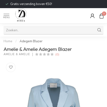
Gratis verzending boven €50!
0
MENU
Home
/
Adegem Blazer
Amelie & Amelie Adegem Blazer
(0)
AMELIE & AMELIE