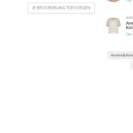
Op 
JE BEOORDELING TOEVOEGEN
AME
Am
Kn
Op 
Amelie&Ame