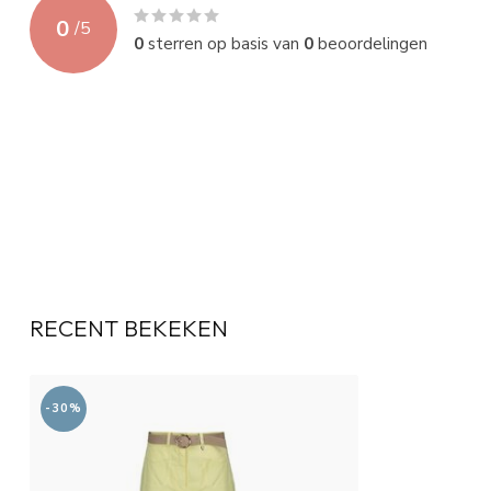
0
/
5
0
sterren op basis van
0
beoordelingen
RECENT BEKEKEN
-30%