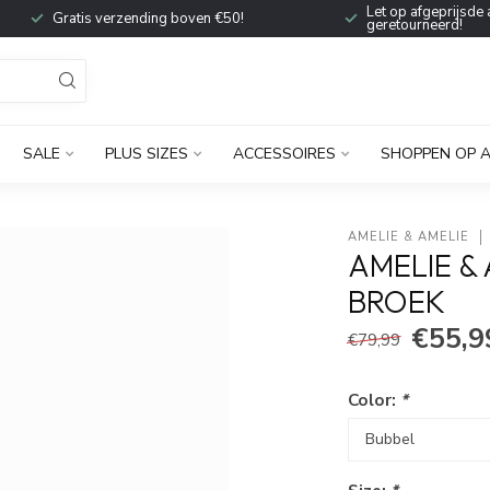
Let op afgeprijsde 
Gratis verzending boven €50!
geretourneerd!
SALE
PLUS SIZES
ACCESSOIRES
SHOPPEN OP 
AMELIE & AMELIE
AMELIE &
BROEK
€55,9
€79,99
Color:
*