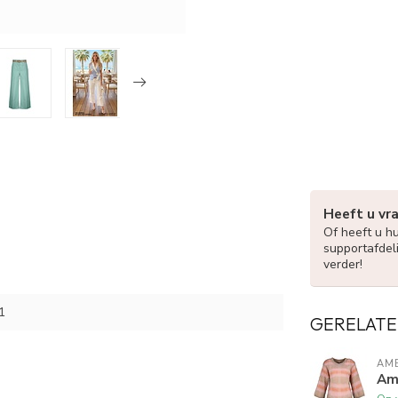
Heeft u vr
Of heeft u h
supportafdel
verder!
1
GERELATE
AME
Ame