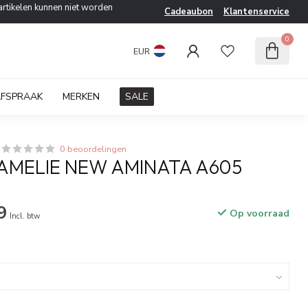
artikelen kunnen niet worden
Cadeaubon
Klantenservice
0
EUR
AFSPRAAK
MERKEN
SALE
0 beoordelingen
 AMELIE NEW AMINATA A605
9
Op voorraad
Incl. btw