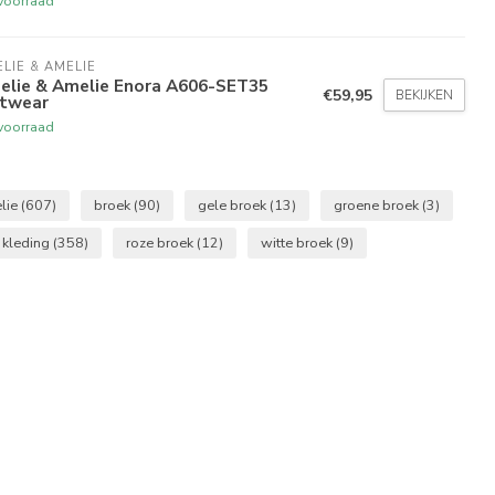
voorraad
LIE & AMELIE
elie & Amelie Enora A606-SET35
€59,95
BEKIJKEN
itwear
voorraad
lie
(607)
broek
(90)
gele broek
(13)
groene broek
(3)
kleding
(358)
roze broek
(12)
witte broek
(9)