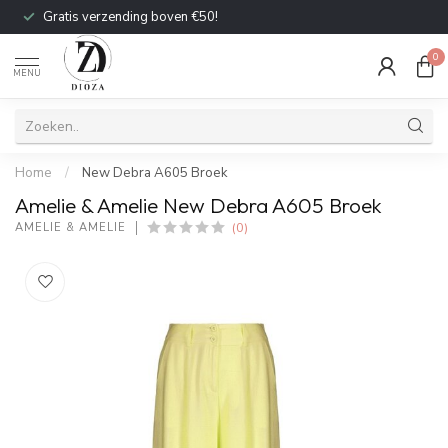
Gratis verzending boven €50!
0
MENU
Home
/
New Debra A605 Broek
Amelie & Amelie New Debra A605 Broek
(0)
AMELIE & AMELIE