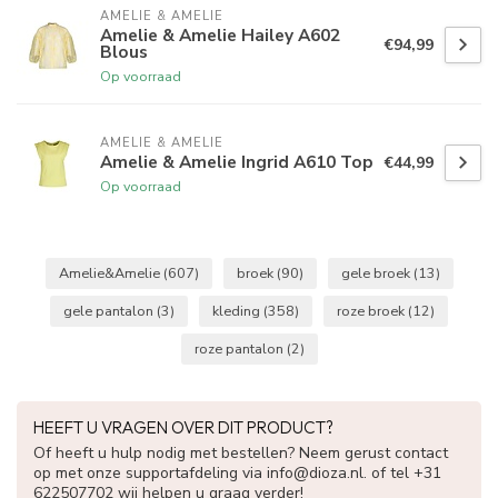
AMELIE & AMELIE
Amelie & Amelie Hailey A602
€94,99
Blous
Op voorraad
AMELIE & AMELIE
Amelie & Amelie Ingrid A610 Top
€44,99
Op voorraad
Amelie&Amelie
(607)
broek
(90)
gele broek
(13)
gele pantalon
(3)
kleding
(358)
roze broek
(12)
roze pantalon
(2)
HEEFT U VRAGEN OVER DIT PRODUCT?
Of heeft u hulp nodig met bestellen? Neem gerust contact
op met onze supportafdeling via
info@dioza.nl
. of tel +31
622507702 wij helpen u graag verder!