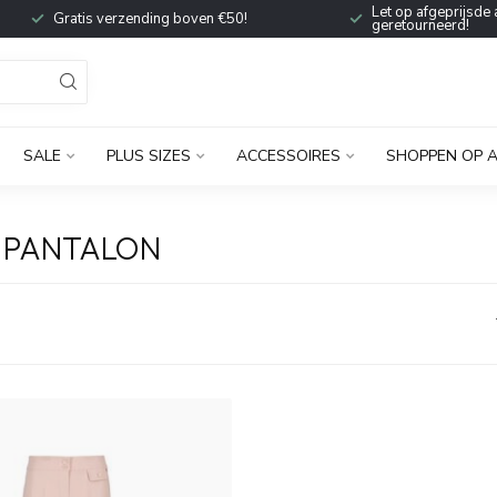
Let op afgeprijsde 
Gratis verzending boven €50!
geretourneerd!
SALE
PLUS SIZES
ACCESSOIRES
SHOPPEN OP 
 PANTALON