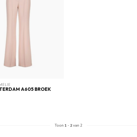
MELIE
TERDAM A605 BROEK
Toon
1
-
2
van 2