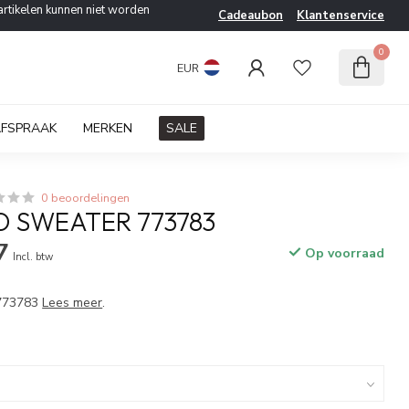
artikelen kunnen niet worden
Cadeaubon
Klantenservice
0
EUR
AFSPRAAK
MERKEN
SALE
0 beoordelingen
 SWEATER 773783
7
Op voorraad
Incl. btw
 773783
Lees meer
.