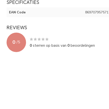
SPECIFICATIES
EAN Code
869707957571
REVIEWS
0
/
5
0
sterren op basis van
0
beoordelingen