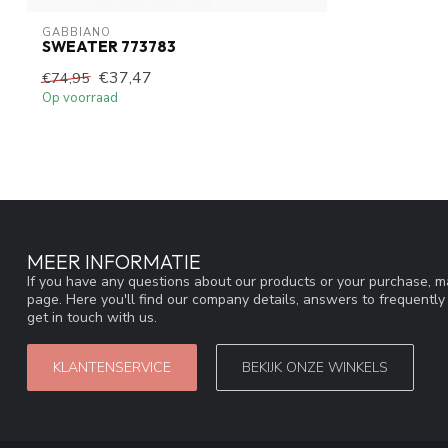
GABBIANO
SWEATER 773783
€37,47
€74,95
Op voorraad
MEER INFORMATIE
If you have any questions about our products or your purchase, ma
page. Here you'll find our company details, answers to frequentl
get in touch with us.
KLANTENSERVICE
BEKIJK ONZE WINKELS