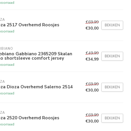
voorraad
OZA
€69,99
oza 2517 Overhemd Roosjes
BEKIJKEN
€30,00
voorraad
BBIANO
€49,99
bbiano Gabbiano 2365209 Skalan
BEKIJKEN
o shortsleeve comfort jersey
€34,99
voorraad
OZA
€69,99
oza Dioza Overhemd Salerno 2514
BEKIJKEN
€30,00
voorraad
OZA
€69,99
oza 2520 Overhemd Roosjes
BEKIJKEN
€30,00
voorraad