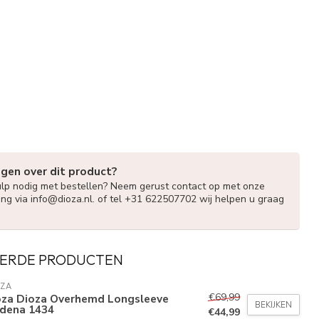
agen over dit product?
ulp nodig met bestellen? Neem gerust contact op met onze
ing via
info@dioza.nl
. of tel +31 622507702 wij helpen u graag
ERDE PRODUCTEN
OZA
€69,99
oza Dioza Overhemd Longsleeve
BEKIJKEN
dena 1434
€44,99