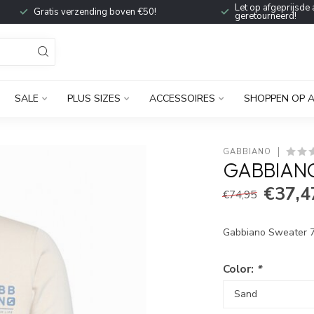
Let op afgeprijsde 
Gratis verzending boven €50!
geretourneerd!
SALE
PLUS SIZES
ACCESSOIRES
SHOPPEN OP 
GABBIANO
GABBIANO
€37,4
€74,95
Gabbiano Sweater
Color:
*