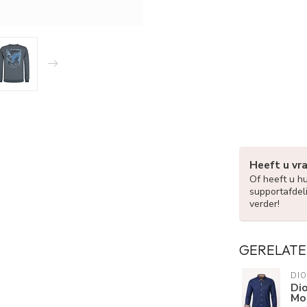
Heeft u vr
Of heeft u h
supportafdel
verder!
GERELATE
DI
Di
Mo