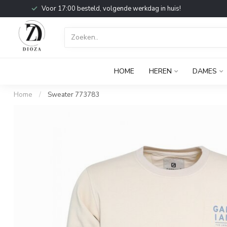
Voor 17:00 besteld, volgende werkdag in huis!
HOME
HEREN
DAMES
Home
/
Sweater 773783