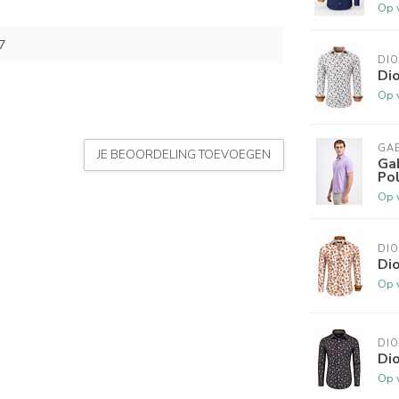
Op 
7
DI
Di
Op 
GA
JE BEOORDELING TOEVOEGEN
Ga
Pol
Op 
DI
Di
Op 
DI
Di
Op 