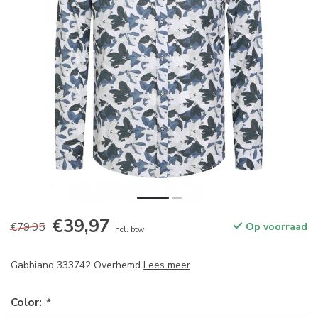
€39,97
€79,95
Op voorraad
Incl. btw
Gabbiano 333742 Overhemd
Lees meer
.
Color:
*