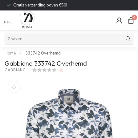
Gratis verzending boven €50!
0
MENU
Home
/
333742 Overhemd
Gabbiano 333742 Overhemd
(0)
GABBIANO