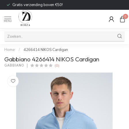
Gratis verzending boven €50!
0
MENU
Home
/
4266414 NIKOS Cardigan
Gabbiano 4266414 NIKOS Cardigan
(0)
GABBIANO