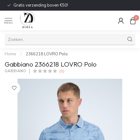
Gratis verzending boven €50!
0
MENU
Home
/
2366218 LOVRO Polo
Gabbiano 2366218 LOVRO Polo
(0)
GABBIANO