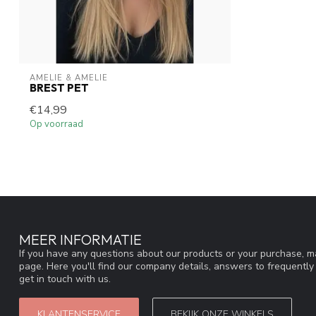
AMELIE & AMELIE
BREST PET
€14,99
Op voorraad
MEER INFORMATIE
If you have any questions about our products or your purchase, ma
page. Here you'll find our company details, answers to frequentl
get in touch with us.
KLANTENSERVICE
BEKIJK ONZE WINKELS