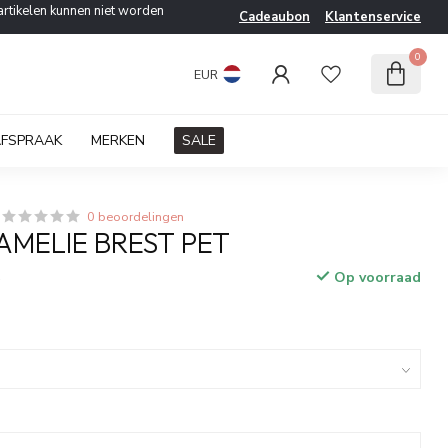
artikelen kunnen niet worden
Cadeaubon
Klantenservice
0
EUR
AFSPRAAK
MERKEN
SALE
0 beoordelingen
AMELIE BREST PET
Op voorraad
w