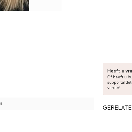
Heeft u vr
Of heeft u h
supportafdel
verder!
6
GERELATE