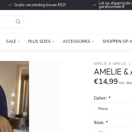
Let op afgeprijsde 
Gratis verzending boven €50!
geretourneerd!
SALE
PLUS SIZES
ACCESSOIRES
SHOPPEN OP 
AMELIE & AMELIE
AMELIE & 
€14,99
Incl. bt
Color:
*
Size:
*