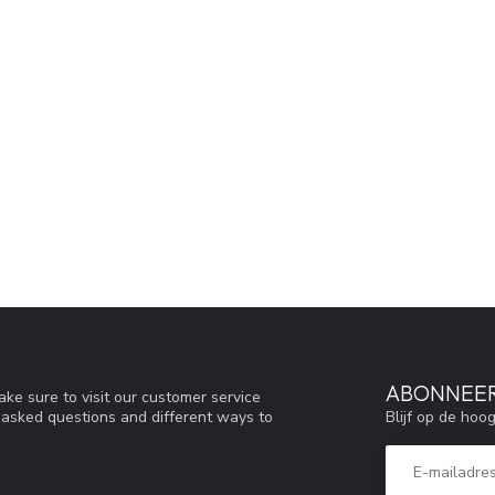
ABONNEER
ke sure to visit our customer service
Blijf op de hoo
y asked questions and different ways to