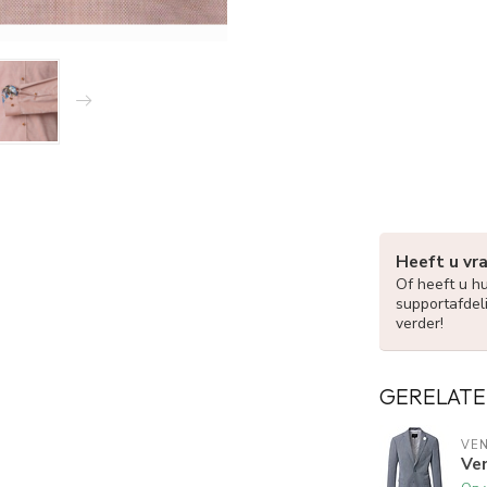
Heeft u vr
Of heeft u h
supportafdel
verder!
GERELATE
VEN
Ven