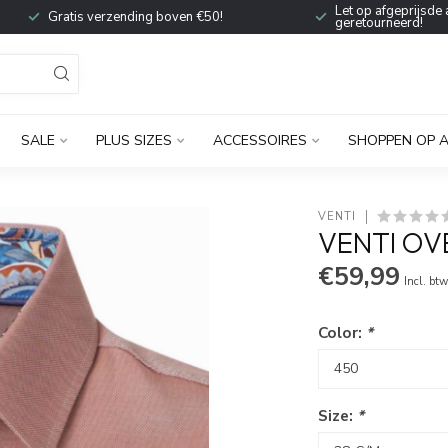
Let op afgeprijsde 
Gratis verzending boven €50!
geretourneerd!
SALE
PLUS SIZES
ACCESSOIRES
SHOPPEN OP 
VENTI
VENTI OV
€59,99
Incl. bt
Color:
*
Size:
*