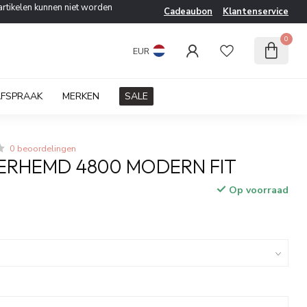
artikelen kunnen niet worden
Cadeaubon
Klantenservice
0
EUR
AFSPRAAK
MERKEN
SALE
0 beoordelingen
ERHEMD 4800 MODERN FIT
Op voorraad
w