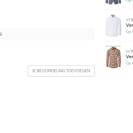
Op 
VEN
Ve
Op 
6
VEN
Ve
Op 
JE BEOORDELING TOEVOEGEN