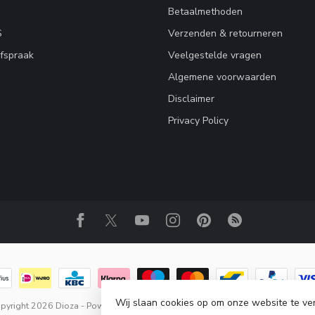
Betaalmethoden
S
Verzenden & retourneren
fspraak
Veelgestelde vragen
Algemene voorwaarden
Disclaimer
Privacy Policy
Wij slaan cookies op om onze website te ve
pyright 2026 Dioza
- Powered by
Lightspeed
-
Lightspeed design
by
Dyvelo