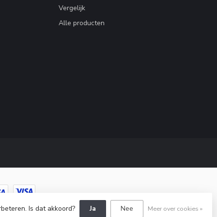
Vergelijk
Alle producten
rbeteren. Is dat akkoord?
Ja
Nee
Meer over cookies »
pment