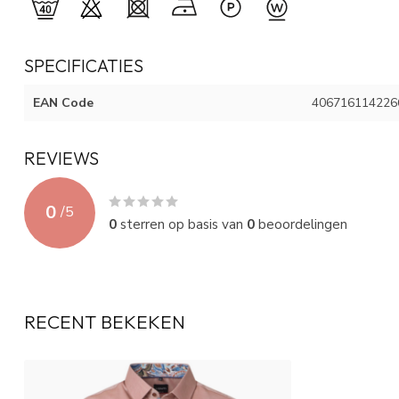
SPECIFICATIES
EAN Code
406716114226
REVIEWS
0
/
5
0
sterren op basis van
0
beoordelingen
RECENT BEKEKEN