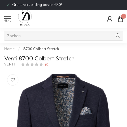
Gratis verzending boven €50!
0
MENU
Home
/
8700 Colbert Stretch
Venti 8700 Colbert Stretch
(0)
VENTI