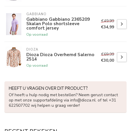
GABBIANO
Gabbiano Gabbiano 2365209
€49,99
Skalan Polo shortsleeve
€34,99
comfort jersey
Op voorraad
DIOZA
€69,99
Dioza Dioza Overhemd Salerno
2514
€30,00
Op voorraad
HEEFT U VRAGEN OVER DIT PRODUCT?
Of heeft u hulp nodig met bestellen? Neem gerust contact
op met onze supportafdeling via
info@dioza.nl
. of tel +31
622507702 wij helpen u graag verder!