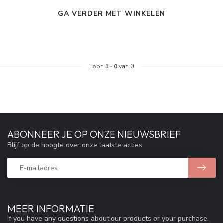
GA VERDER MET WINKELEN
Toon
1
-
0
van 0
ABONNEER JE OP ONZE NIEUWSBRIEF
Blijf op de hoogte over onze laatste acties
MEER INFORMATIE
If you have any questions about our products or your purchase,