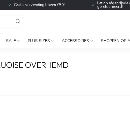
Let op afgeprijsde 
Gratis verzending boven €50!
geretourneerd!
SALE
PLUS SIZES
ACCESSOIRES
SHOPPEN OP 
QUOISE OVERHEMD