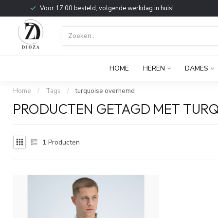
Voor 17:00 besteld, volgende werkdag in huis!
HOME
HEREN
DAMES
Home
/
Tags
/
turquoise overhemd
PRODUCTEN GETAGD MET TUR
1
Producten