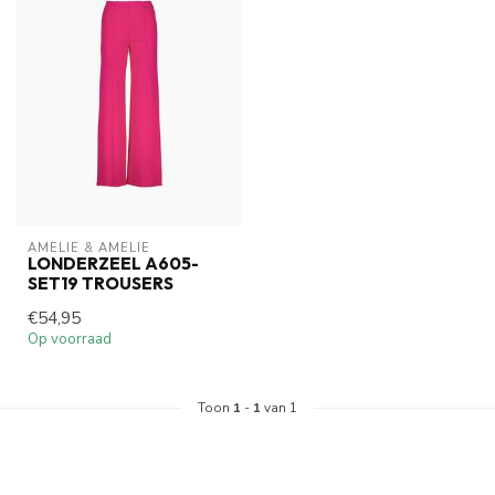
AMELIE & AMELIE
LONDERZEEL A605-
SET19 TROUSERS
€54,95
Op voorraad
Toon
1
-
1
van 1