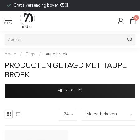
Gratis verzending boven €50!
0
MENU
Home
/
Tags
/
taupe broek
PRODUCTEN GETAGD MET TAUPE
BROEK
FILTERS