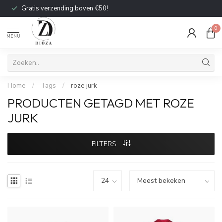
Gratis verzending boven €50!
0
MENU
Home
/
Tags
/
roze jurk
PRODUCTEN GETAGD MET ROZE
JURK
FILTERS