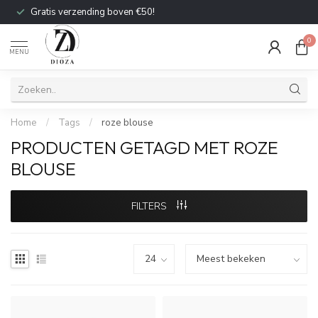
Gratis verzending boven €50!
0
MENU
Home
/
Tags
/
roze blouse
PRODUCTEN GETAGD MET ROZE
BLOUSE
FILTERS