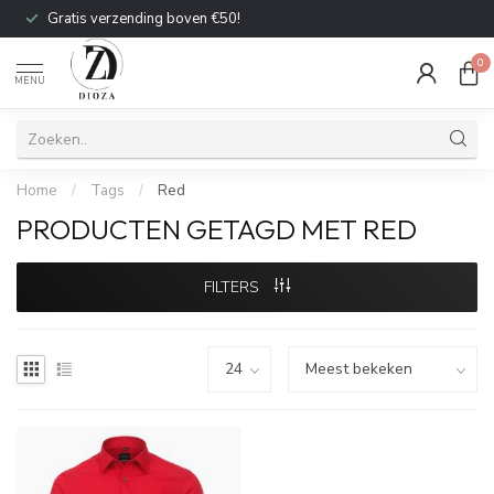
Gratis verzending boven €50!
0
MENU
Home
/
Tags
/
Red
PRODUCTEN GETAGD MET RED
FILTERS