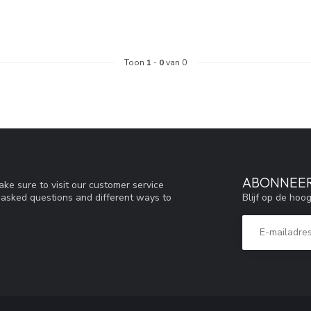
Toon
1
-
0
van 0
ABONNEER
ke sure to visit our customer service
Blijf op de hoo
y asked questions and different ways to