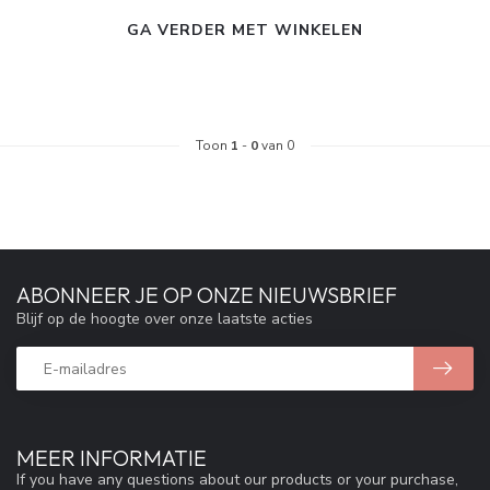
GA VERDER MET WINKELEN
Toon
1
-
0
van 0
ABONNEER JE OP ONZE NIEUWSBRIEF
Blijf op de hoogte over onze laatste acties
MEER INFORMATIE
If you have any questions about our products or your purchase,