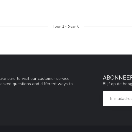
Toon
1
-
0
van 0
ABONNEER
ke sure to visit our customer service
Blijf op de hoo
y asked questions and different ways to