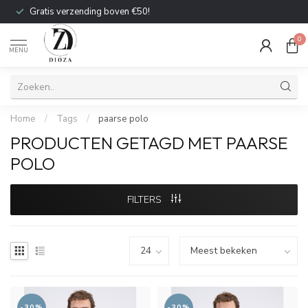
Gratis verzending boven €50!
0
MENU
Home
/
Tags
/
paarse polo
PRODUCTEN GETAGD MET PAARSE
POLO
FILTERS
-30%
-30%