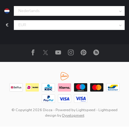
€
© Copyright 2026 Dioza
- Powered by
Lightspeed
-
Lightspeed
design
by
Dyvelopment