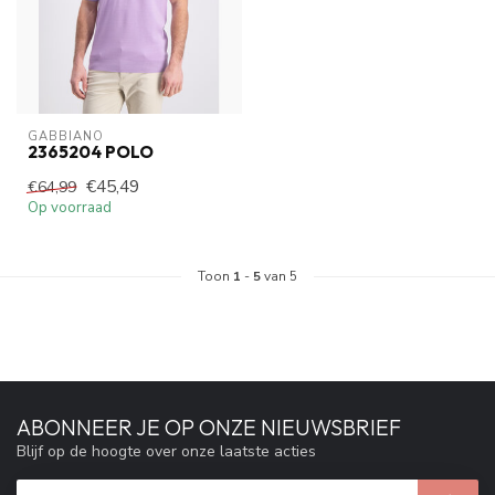
GABBIANO
2365204 POLO
€45,49
€64,99
Op voorraad
Toon
1
-
5
van 5
ABONNEER JE OP ONZE NIEUWSBRIEF
Blijf op de hoogte over onze laatste acties