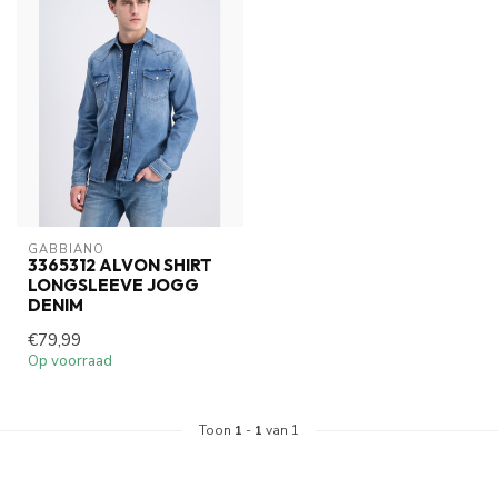
GABBIANO
3365312 ALVON SHIRT
LONGSLEEVE JOGG
DENIM
€79,99
Op voorraad
Toon
1
-
1
van 1