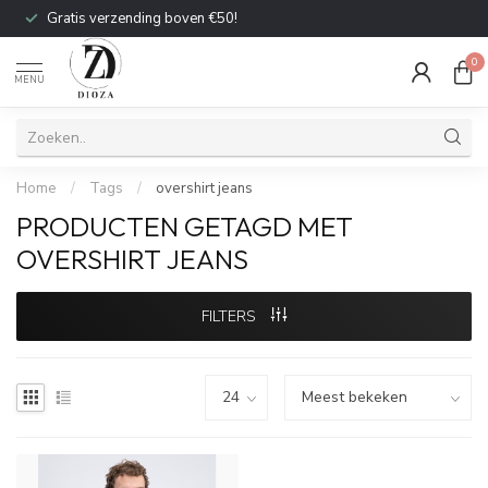
Gratis verzending boven €50!
0
MENU
Home
/
Tags
/
overshirt jeans
PRODUCTEN GETAGD MET
OVERSHIRT JEANS
FILTERS