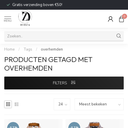
Gratis verzending boven €50!
0
MENU
Home
/
Tags
/
overhemden
PRODUCTEN GETAGD MET
OVERHEMDEN
FILTERS
-57%
-57%