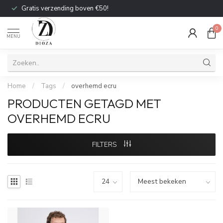
Gratis verzending boven €50!
0
MENU
Home
/
Tags
/
overhemd ecru
PRODUCTEN GETAGD MET
OVERHEMD ECRU
FILTERS