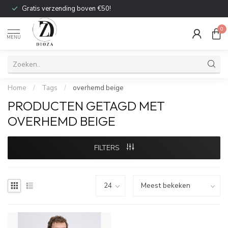
Gratis verzending boven €50!
0
MENU
Home
/
Tags
/
overhemd beige
PRODUCTEN GETAGD MET
OVERHEMD BEIGE
FILTERS