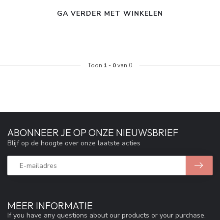
GA VERDER MET WINKELEN
Toon
1
-
0
van 0
ABONNEER JE OP ONZE NIEUWSBRIEF
Blijf op de hoogte over onze laatste acties
MEER INFORMATIE
If you have any questions about our products or your purchase,