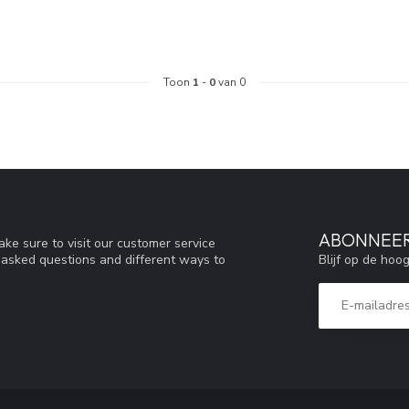
Toon
1
-
0
van 0
ABONNEER
ke sure to visit our customer service
Blijf op de hoo
y asked questions and different ways to