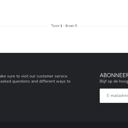
Toon
1
-
0
van 0
ABONNEER
ke sure to visit our customer service
Blijf op de hoo
y asked questions and different ways to