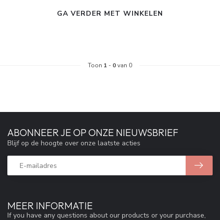
GA VERDER MET WINKELEN
Toon
1
-
0
van 0
ABONNEER JE OP ONZE NIEUWSBRIEF
Blijf op de hoogte over onze laatste acties
MEER INFORMATIE
If you have any questions about our products or your purchase,