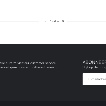
Toon
1
-
0
van 0
ABONNEER
ke sure to visit our customer service
Blijf op de hoo
y asked questions and different ways to