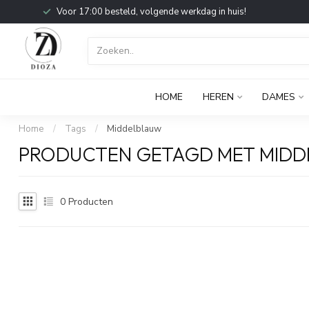
Voor 17:00 besteld, volgende werkdag in huis!
HOME
HEREN
DAMES
Home
/
Tags
/
Middelblauw
PRODUCTEN GETAGD MET MID
0
Producten