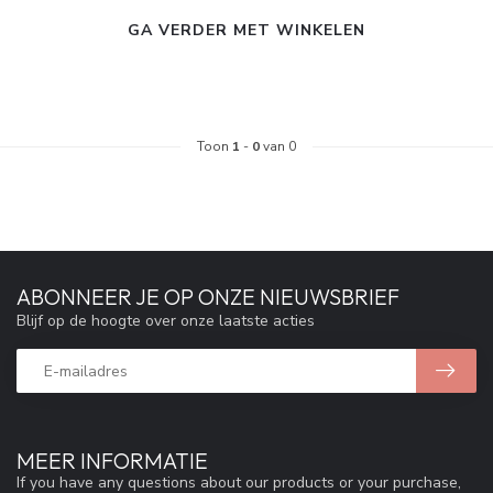
GA VERDER MET WINKELEN
Toon
1
-
0
van 0
ABONNEER JE OP ONZE NIEUWSBRIEF
Blijf op de hoogte over onze laatste acties
MEER INFORMATIE
If you have any questions about our products or your purchase,