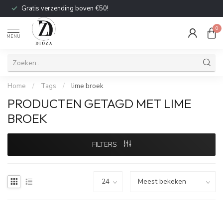
Gratis verzending boven €50!
0
MENU
Home
/
Tags
/
lime broek
PRODUCTEN GETAGD MET LIME
BROEK
FILTERS