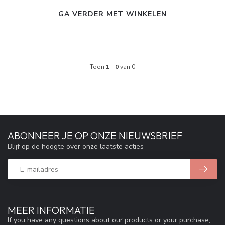
GA VERDER MET WINKELEN
Toon
1
-
0
van 0
ABONNEER JE OP ONZE NIEUWSBRIEF
Blijf op de hoogte over onze laatste acties
MEER INFORMATIE
If you have any questions about our products or your purchase,