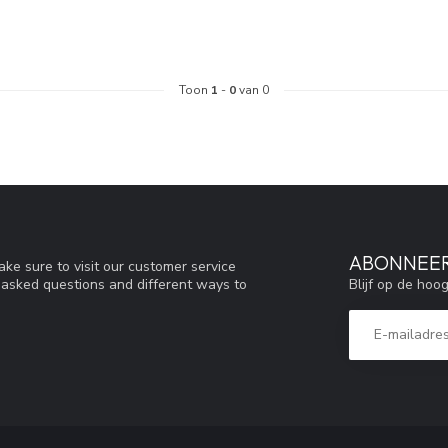
Toon
1
-
0
van 0
ABONNEER
ke sure to visit our customer service
Blijf op de hoo
y asked questions and different ways to