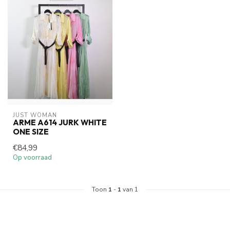
JUST WOMAN
ARME A614 JURK WHITE
ONE SIZE
€84,99
Op voorraad
Toon
1
-
1
van 1