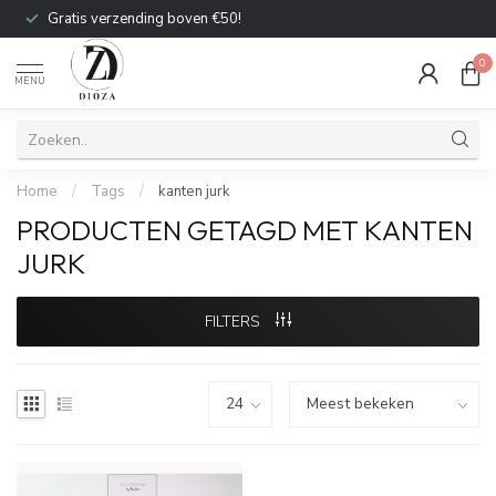
Gratis verzending boven €50!
0
MENU
Home
/
Tags
/
kanten jurk
PRODUCTEN GETAGD MET KANTEN
JURK
FILTERS