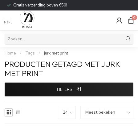
Gratis verzending boven €50!
0
MENU
Home
/
Tags
/
jurk met print
PRODUCTEN GETAGD MET JURK
MET PRINT
FILTERS