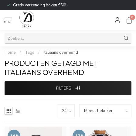
Gratis verzending boven €50!
0
MENU
Home
/
Tags
/
italiaans overhemd
PRODUCTEN GETAGD MET
ITALIAANS OVERHEMD
FILTERS
-36%
-57%