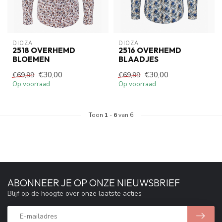
DIOZA
DIOZA
2518 OVERHEMD
2516 OVERHEMD
BLOEMEN
BLAADJES
€30,00
€30,00
€69,99
€69,99
Op voorraad
Op voorraad
Toon
1
-
6
van 6
ABONNEER JE OP ONZE NIEUWSBRIEF
Blijf op de hoogte over onze laatste acties