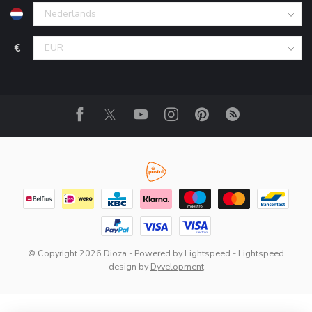
€
© Copyright 2026 Dioza
- Powered by
Lightspeed
-
Lightspeed
design
by
Dyvelopment