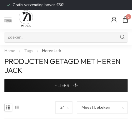
Gratis verzending boven €50!
0
MENU
Home
/
Tags
/
Heren Jack
PRODUCTEN GETAGD MET HEREN
JACK
FILTERS