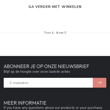
GA VERDER MET WINKELEN
Toon
1
-
0
van 0
ABONNEER JE OP ONZE NIEUWSBRIEF
Blijf op de hoogte over onze laatste acties
MEER INFORMATIE
If you have any questions about our products or your purchase,