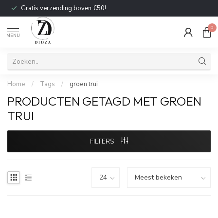
Gratis verzending boven €50!
0
MENU
Home
/
Tags
/
groen trui
PRODUCTEN GETAGD MET GROEN
TRUI
FILTERS