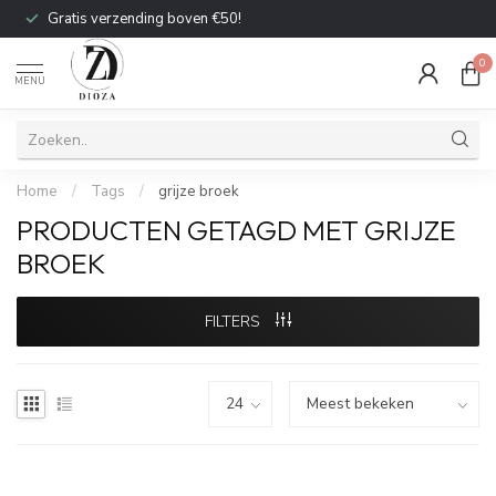
Gratis verzending boven €50!
0
MENU
Home
/
Tags
/
grijze broek
PRODUCTEN GETAGD MET GRIJZE
BROEK
FILTERS