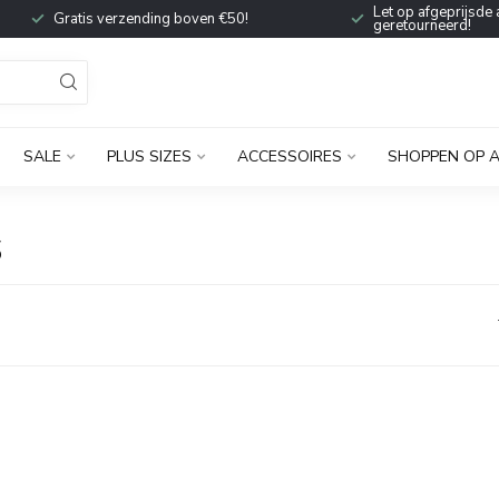
Let op afgeprijsde 
Gratis verzending boven €50!
geretourneerd!
SALE
PLUS SIZES
ACCESSOIRES
SHOPPEN OP 
S