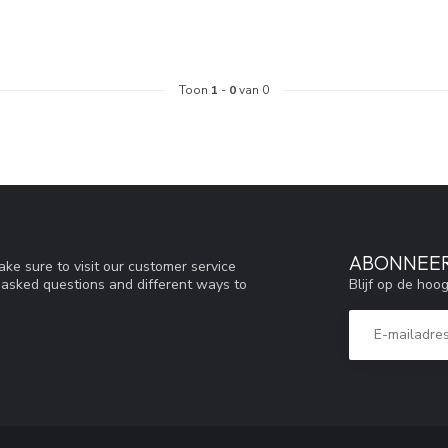
Toon
1
-
0
van 0
ABONNEER
ke sure to visit our customer service
Blijf op de hoo
y asked questions and different ways to