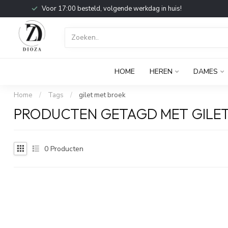
Voor 17:00 besteld, volgende werkdag in huis!
HOME
HEREN
DAMES
Home
/
Tags
/
gilet met broek
PRODUCTEN GETAGD MET GILET
0
Producten