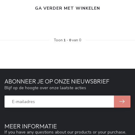
GA VERDER MET WINKELEN
Toon
1
-
0
van 0
ABONNEER JE OP ONZE NIEUWSBRIEF
Blijf op de hoogte over onze laatste acties
MEER INFORMATIE
If you have any questions about our products or your purchase,