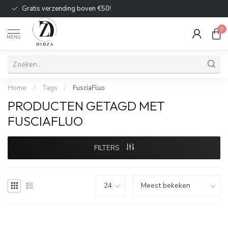
Gratis verzending boven €50!
0
MENU
Home
/
Tags
/
FusciaFluo
PRODUCTEN GETAGD MET
FUSCIAFLUO
FILTERS